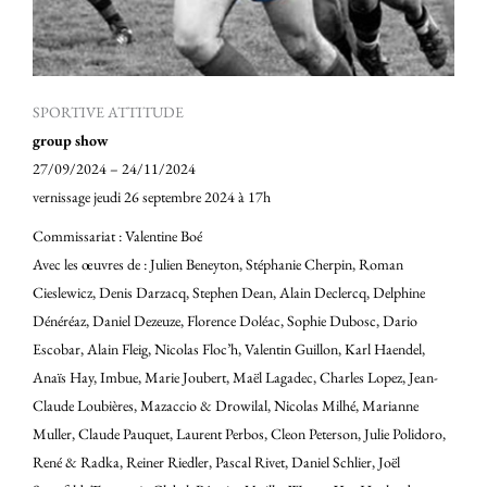
SPORTIVE ATTITUDE
group show
27/09/2024 – 24/11/2024
vernissage jeudi 26 septembre 2024 à 17h
Commissariat : Valentine Boé
Avec les œuvres de : Julien Beneyton, Stéphanie Cherpin, Roman
Cieslewicz, Denis Darzacq, Stephen Dean, Alain Declercq, Delphine
Dénéréaz, Daniel Dezeuze, Florence Doléac, Sophie Dubosc, Dario
Escobar, Alain Fleig, Nicolas Floc’h, Valentin Guillon, Karl Haendel,
Anaïs Hay, Imbue, Marie Joubert, Maël Lagadec, Charles Lopez, Jean-
Claude Loubières, Mazaccio & Drowilal, Nicolas Milhé, Marianne
Muller, Claude Pauquet, Laurent Perbos, Cleon Peterson, Julie Polidoro,
René & Radka, Reiner Riedler, Pascal Rivet, Daniel Schlier, Joël